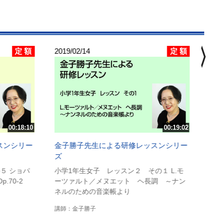
chevron_right
定 額
定 額
2019/02/14
201
金
ズ
小
曲
講
00:18:10
00:19:02
スンシリー
金子勝子先生による研修レッスンシリー
ズ
５ ショパ
小学1年生女子 レッスン２ その１ L.モ
.70-2
ーツァルト／メヌエット ヘ長調 ～ナン
ネルのための音楽帳より
講師：金子勝子