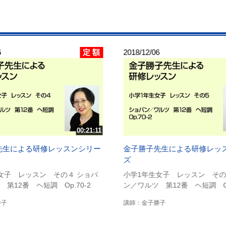
定 額
6
2018/12/06
00:21:11
先生による研修レッスンシリー
金子勝子先生による研修レッ
ズ
女子 レッスン その４ ショパ
小学1年生女子 レッスン その
第12番 ヘ短調 Op.70-2
ン／ワルツ 第12番 ヘ短調 Op
勝子
講師：金子勝子