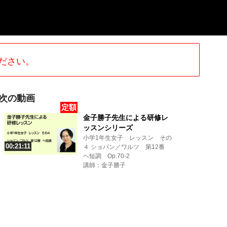
ださい。
次の動画
定額
金子勝子先生による研修レ
ッスンシリーズ
小学1年生女子 レッスン その
00:21:11
４ ショパン／ワルツ 第12番
ヘ短調 Op.70-2
講師：金子勝子