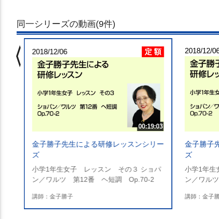
同一シリーズの動画(9件)
chevron_left
 額
2018/12/0
定 額
9:18
2018/12/06
リー
ョパ
00:19:03
金子勝子先生による研修レッスンシリー
金子勝子
ズ
ズ
小学1年生女子 レッスン その３ ショパ
小学1年生
ン／ワルツ 第12番 ヘ短調 Op.70-2
ン／ワルツ 
講師：金子勝子
講師：金子