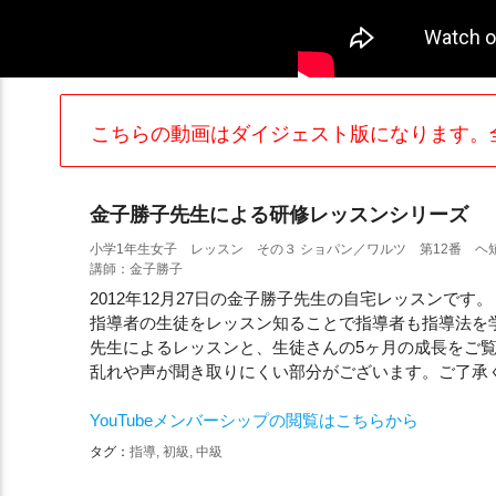
こちらの動画はダイジェスト版になります。
金子勝子先生による研修レッスンシリーズ
小学1年生女子 レッスン その３ ショパン／ワルツ 第12番 ヘ短調 
講師：金子勝子
2012年12月27日の金子勝子先生の自宅レッスンで
指導者の生徒をレッスン知ることで指導者も指導法を
先生によるレッスンと、生徒さんの5ヶ月の成長をご覧
乱れや声が聞き取りにくい部分がございます。ご了承くだ
YouTubeメンバーシップの閲覧はこちらから
タグ：
指導, 初級, 中級