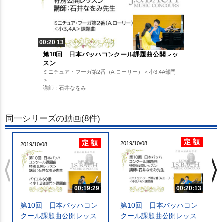
00:20:13
第10回 日本バッハコンクール課題曲公開レッ
スン
ミニチュア・フーガ第2番（A.ローリー）＜小3,4A部門
＞
講師：石井なをみ
同一シリーズの動画(8件)
定 額
定 額
2019/10/08
2019/10/08
chevron_left
chevron_righ
00:19:29
00:20:13
第10回 日本バッハコン
第10回 日本バッハコン
クール課題曲公開レッス
クール課題曲公開レッス