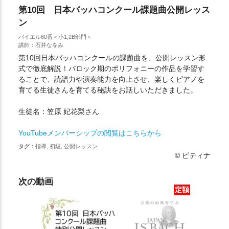
第10回 日本バッハコンクール課題曲公開レッス
ン
バイエル60番＜小1,2B部門＞
講師：石井なをみ
第10回日本バッハコンクールの課題曲を、公開レッスン形
式で徹底解説！バロック期のポリフォニーの作品を学習す
ることで、読譜力や演奏能力を向上させ、楽しくピアノを
育てる生徒さんを育てる秘訣をお話しいただきました。
生徒名：笠原 妃花梨さん
YouTubeメンバーシップの閲覧はこちらから
タグ：
指導, 初級, 公開レッスン
© ピティナ
次の動画
定額