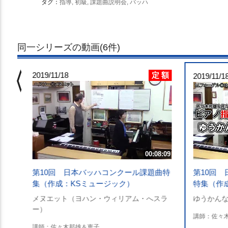
タグ：
指導, 初級, 課題曲説明会, バッハ
同一シリーズの動画(6件)
chevron_left
 額
定 額
2019/11/18
5:40
2019/11/1
曲特
00:08:09
第10回
第10回 日本バッハコンクール課題曲特
特集（作
集（作成：KSミュージック）
ゆうかんな
メヌエット（ヨハン・ウィリアム・へスラ
ー）
講師：佐々
講師：佐々木邦雄＆恵子