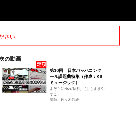
ださい。
次の動画
定額
第10回 日本バッハコンク
ール課題曲特集（作成：KS
ミュージック）
00:06:05
よぞらにゆれるほし（しもまきや
すこ）
講師：佐々木邦雄