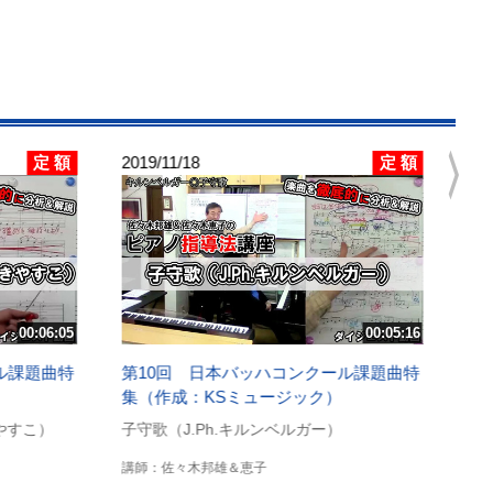
chevron_right
定 額
定 額
2019/11/18
00:06:05
00:05:16
ル課題曲特
第10回 日本バッハコンクール課題曲特
集（作成：KSミュージック）
やすこ）
子守歌（J.Ph.キルンベルガー）
講師：佐々木邦雄＆恵子