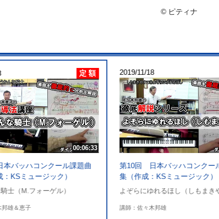
© ピティナ
2019/11/18
定 額
8
00:06:33
 日本バッハコンクール課題曲
第10回 日本バッハコンクー
成：KSミュージック）
集（作成：KSミュージック）
騎士（M.フォーゲル）
よぞらにゆれるほし（しもまき
木邦雄＆恵子
講師：佐々木邦雄