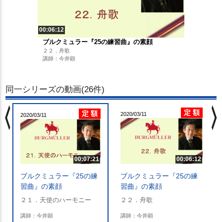
00:06:12
ブルクミュラー『25の練習曲』の素顔
２２．舟歌
講師：今井顕
同一シリーズの動画(26件)
chevron_left
chevron_righ
定 額
定 額
2020/03/11
2020/03/11
00:07:21
00:06:12
ブルクミュラー『25の練
ブルクミュラー『25の練
習曲』の素顔
習曲』の素顔
２１．天使のハーモニー
２２．舟歌
講師：今井顕
講師：今井顕