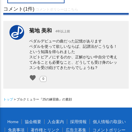
コメント(1件)
コメントポリシーはこちら
菊地 美和
4年以上前
ペダルデビューの曲だった記憶があります
ペダルを使って欲しいならば、記譜法がこうなる！
という知識を得られました
スビトピアノにするのか、正解がない中自分で考え
てみることも必要なこと、どうしても受け身のレッ
スンを受け続けてきたからでしょうね？
favorite
0
トップ
> ブルクミュラー『25の練習曲』の素顔
Home
協会概要
入会案内
採用情報
個人情報の取扱い
免責事項
著作権とリンク
広告主募集
コメントポリシー