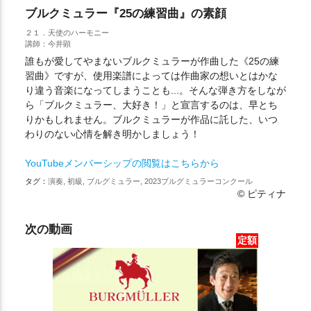
ブルクミュラー『25の練習曲』の素顔
２１．天使のハーモニー
講師：今井顕
誰もが愛してやまないブルクミュラーが作曲した《25の練
習曲》ですが、使用楽譜によっては作曲家の想いとはかな
り違う音楽になってしまうことも...。そんな弾き方をしなが
ら「ブルクミュラー、大好き！」と宣言するのは、早とち
りかもしれません。ブルクミュラーが作品に託した、いつ
わりのない心情を解き明かしましょう！
YouTubeメンバーシップの閲覧はこちらから
タグ：
演奏, 初級, ブルグミュラー, 2023ブルグミュラーコンクール
© ピティナ
次の動画
定額