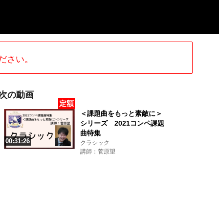
ださい。
次の動画
定額
＜課題曲をもっと素敵に＞
シリーズ 2021コンペ課題
曲特集
00:31:26
クラシック
講師：菅原望