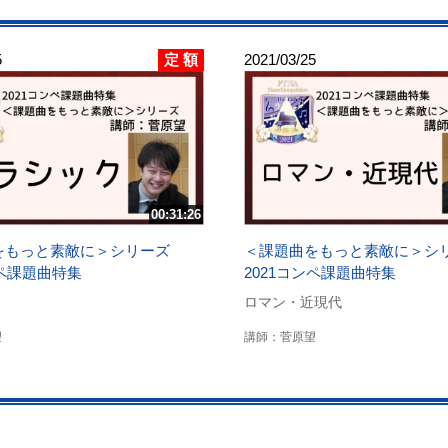
定 額
5
2021/03/25
00:31:26
をもっと素敵に＞シリーズ
＜課題曲をもっと素敵に＞
ンペ課題曲特集
2021コンペ課題曲特集
ロマン・近現代
望
講師：菅原望