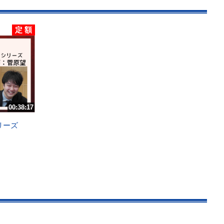
定 額
00:38:17
シリーズ