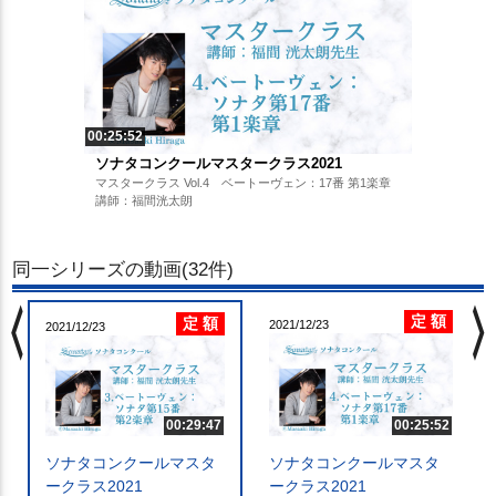
00:25:52
ソナタコンクールマスタークラス2021
マスタークラス Vol.4 ベートーヴェン：17番 第1楽章
講師：福間洸太朗
同一シリーズの動画(32件)
chevron_left
chevron_righ
定 額
定 額
2021/12/23
2021/12/23
00:29:47
00:25:52
ソナタコンクールマスタ
ソナタコンクールマスタ
ークラス2021
ークラス2021