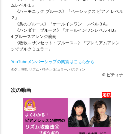
ムレベル１』
《ハーモニック ブルース》『ベーシックス ピアノ レベル
２』
《鳥のブルース》『オールインワン レベル３A』
《バンダナ ブルース》『オールインワンレベル４B』
4.ブルースアレンジ演奏
《牧歌～サンセット・ブルース～》『プレミアムアレン
ジでブルクミュラー』
YouTubeメンバーシップの閲覧はこちらから
タグ：
演奏, リズム・拍子, ポピュラー, バスティン
© ピティナ
次の動画
定額