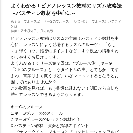
よくわかる！ピアノレッスン教材のリズム攻略法
～バスティン教材を中心に～
第３回 ブルース③ キーGのブルース 《バンダナ ブルース》バスティ
ン他
講師：佐土原知子、丹内真弓
ピアノレッスン教材はリズムの宝庫！バスティン教材を中
心に、レッスンによく登場するリズムのルーツ～ 「らし
く」弾くコツ、指導のポイントなど、すぐ役立つ情報をわ
かりやすくお届けします。
よくわかる！シリーズ第３回は、“ブルース➂”（キーG）
「〇〇のブルース」というタイトルの曲、とても多いです
よね。言葉はよく聞くけど、いざレッスンするとなるとお
困りではありませんか？
この動画を見れば、もう指導に迷わない！明日から自信を
持ってレッスンできるようになります。
キーGのブルース
1.キーGブルースのスケール
2.キーGブルースのレッスン教材紹介
3.バスティン教材 演奏と指導のポイント
《サマータイム ブルース》『コンピレーションアルバ