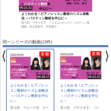
00:21:21
よくわかる！ピアノレッスン教材のリズム攻略
法 ～バスティン教材を中心に～
第４回 ブギウギ① 《リズムにのって》バスティン他
講師：佐土原知子、丹内真弓
同一シリーズの動画(13件)
chevron_left
chevron_righ
定 額
定 額
2022/11/09
2022/10/19
00:26:17
00:21:21
よくわかる！ピアノレッ
よくわかる！ピアノレッ
スン教材のリズム攻略法
スン教材のリズム攻略法
～バスティン教材を中心
～バスティン教材を中心
に～
に～
第３回 ブルース③ キー
第４回 ブギウギ① 《リ