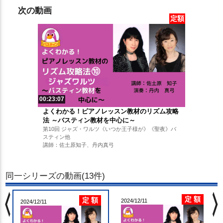
次の動画
定額
00:23:07
よくわかる！ピアノレッスン教材のリズム攻略
法 ～バスティン教材を中心に～
第10回 ジャズ・ワルツ《いつか王子様が》《聖夜》バ
スティン他
講師：佐土原知子、丹内真弓
同一シリーズの動画(13件)
chevron_left
chevron_righ
定 額
定 額
2024/12/11
2024/12/11