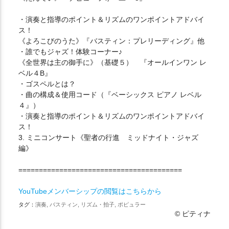
・演奏と指導のポイント＆リズムのワンポイントアドバイ
ス！
《よろこびのうた》『バスティン：プレリーディング』他
・誰でもジャズ！体験コーナー♪
《全世界は主の御手に》（基礎５） 『オールインワン レ
ベル４B』
・ゴスペルとは？
・曲の構成＆使用コード（『ベーシックス ピアノ レベル
４』）
・演奏と指導のポイント＆リズムのワンポイントアドバイ
ス！
3. ミニコンサート《聖者の行進 ミッドナイト・ジャズ
編》
========================================
YouTubeメンバーシップの閲覧はこちらから
タグ：
演奏, バスティン, リズム・拍子, ポピュラー
© ピティナ