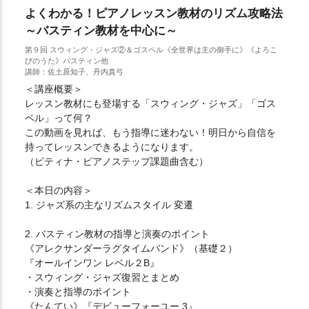
よくわかる！ピアノレッスン教材のリズム攻略法
～バスティン教材を中心に～
第９回 スウィング・ジャズ②＆ゴスペル《全世界は主の御手に》《よろこ
びのうた》バスティン他
講師：佐土原知子、丹内真弓
＜講座概要＞
レッスン教材にも登場する「スウィング・ジャズ」「ゴス
ペル」って何？
この動画を見れば、もう指導に迷わない！明日から自信を
持ってレッスンできるようになります。
（ピティナ・ピアノステップ課題曲含む）
＜本日の内容＞
1. ジャズ系の主なリズムスタイル 変遷
2. バスティン教材の指導と演奏のポイント
《アレクサンダーラグタイムバンド》（基礎２）
『オールインワン レベル２B』
・スウィング・ジャズ復習とまとめ
・演奏と指導のポイント
《たんてい》『デビューフォーユー 3』