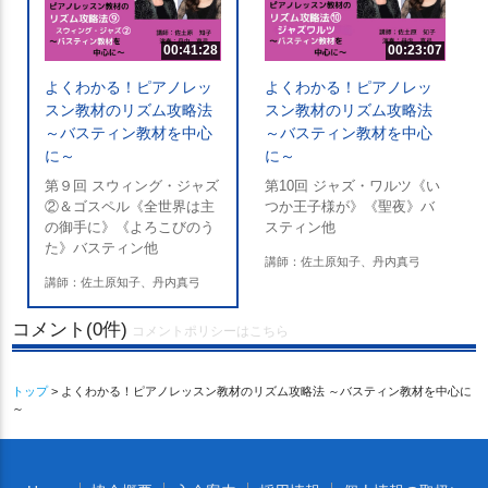
00:41:28
00:23:07
よくわかる！ピアノレッ
よくわかる！ピアノレッ
スン教材のリズム攻略法
スン教材のリズム攻略法
～バスティン教材を中心
～バスティン教材を中心
に～
に～
第９回 スウィング・ジャズ
第10回 ジャズ・ワルツ《い
②＆ゴスペル《全世界は主
つか王子様が》《聖夜》バ
の御手に》《よろこびのう
スティン他
た》バスティン他
講師：佐土原知子、丹内真弓
講師：佐土原知子、丹内真弓
コメント(0件)
コメントポリシーはこちら
トップ
> よくわかる！ピアノレッスン教材のリズム攻略法 ～バスティン教材を中心に
～