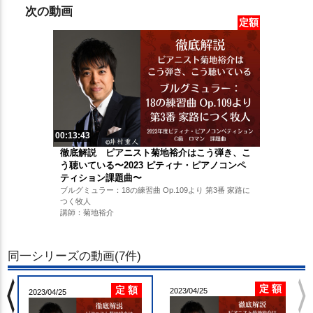
次の動画
定額
00:13:43
徹底解説 ピアニスト菊地裕介はこう弾き、こ
う聴いている〜2023 ピティナ・ピアノコンペ
ティション課題曲〜
ブルグミュラー：18の練習曲 Op.109より 第3番 家路に
つく牧人
講師：菊地裕介
同一シリーズの動画(7件)
chevron_left
chevron_righ
定 額
定 額
2023/04/25
2023/04/25