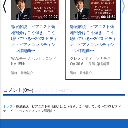
chevron_left
chevron_righ
00:14:54
00:09:27
徹底解説 ピアニスト菊
徹底解説 ピアニスト菊
地裕介はこう弾き、こう
地裕介はこう弾き、こう
に
聴いている〜2023 ピティ
聴いている〜2023 ピティ
ナ・ピアノコンペティシ
ナ・ピアノコンペティシ
ョン課題曲〜
ョン課題曲〜
クレメンティ：ソナチネ
W.A.モーツァルト：ロンド
Op.36-6 ニ長調 第1楽章
KV.15hh
講師：菊地裕介
講師：菊地裕介
コメント(0件)
コメントポリシーはこちら
トップ
> 徹底解説 ピアニスト菊地裕介はこう弾き、こう聴いている〜2023 ピティ
ナ・ピアノコンペティション課題曲〜