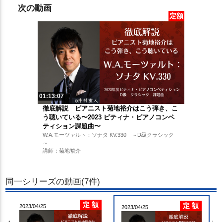
次の動画
定額
01:13:07
徹底解説 ピアニスト菊地裕介はこう弾き、こ
う聴いている〜2023 ピティナ・ピアノコンペ
ティション課題曲〜
W.A.モーツァルト：ソナタ KV.330 ～D級クラシック
～
講師：菊地裕介
同一シリーズの動画(7件)
定 額
定 額
2023/04/25
2023/04/25