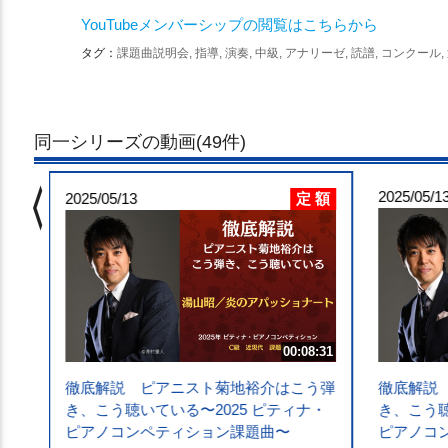
YouTubeメンバーシップの閲覧はこちらから
タグ：
課題曲説明会, 指導, 演奏, 中級, アナリーゼ, 読譜, コンクール,
同一シリーズの動画(49件)
chevron_left
 額
2025/05/1
定 額
0:55
2025/05/13
う弾
・
ル
00:08:31
徹底解説 ピアニスト菊地裕介はこう弾
徹底解説
き、こう聴いている〜2025 ピティナ・
き、こう聴
ピアノコンペティション課題曲〜
ピアノコ