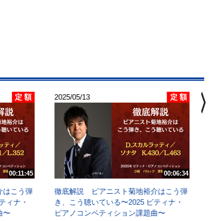
chevron_right
定 額
定 額
2025/05/13
202
徹
き
ピ
D
講
00:11:45
00:06:34
介はこう弾
徹底解説 ピアニスト菊地裕介はこう弾
ピティナ・
き、こう聴いている〜2025 ピティナ・
曲〜
ピアノコンペティション課題曲〜