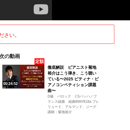
ださい。
次の動画
定額
徹底解説 ピアニスト菊地
裕介はこう弾き、こう聴い
ている〜2025 ピティナ・ピ
00:24:52
アノコンペティション課題
曲〜
D級 バロック J.Sバッハ／フ
ランス組曲 組曲BWV818a プレ
リュード、アルマンド、ジーグ
講師：菊地裕介