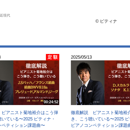
 近現代
© ピティナ
定 額
3
2025/05/13
00:24:52
 ピアニスト菊地裕介はこう弾
徹底解説 ピアニスト菊地裕
いている〜2025 ピティナ・
き、こう聴いている〜2025 
ンペティション課題曲〜
ピアノコンペティション課題