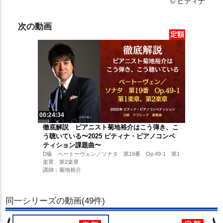
© ピティナ
次の動画
定額
00:24:34
徹底解説 ピアニスト菊地裕介はこう弾き、こ
う聴いている〜2025 ピティナ・ピアノコンペ
ティション課題曲〜
D級 ベートーヴェン／ソナタ 第19番 Op.49-1 第1
楽章、第2楽章
講師：菊地裕介
同一シリーズの動画(49件)