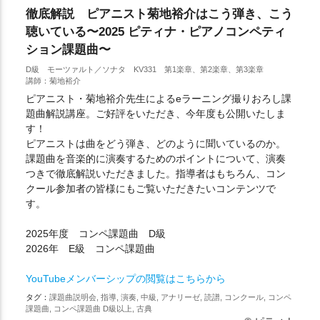
徹底解説 ピアニスト菊地裕介はこう弾き、こう
聴いている〜2025 ピティナ・ピアノコンペティ
ション課題曲〜
D級 モーツァルト／ソナタ KV331 第1楽章、第2楽章、第3楽章
講師：菊地裕介
ピアニスト・菊地裕介先生によるeラーニング撮りおろし課
題曲解説講座。ご好評をいただき、今年度も公開いたしま
す！
ピアニストは曲をどう弾き、どのように聞いているのか。
課題曲を音楽的に演奏するためのポイントについて、演奏
つきで徹底解説いただきました。指導者はもちろん、コン
クール参加者の皆様にもご覧いただきたいコンテンツで
す。
2025年度 コンペ課題曲 D級
2026年 E級 コンペ課題曲
YouTubeメンバーシップの閲覧はこちらから
タグ：
課題曲説明会, 指導, 演奏, 中級, アナリーゼ, 読譜, コンクール, コンペ
課題曲, コンペ課題曲 D級以上, 古典