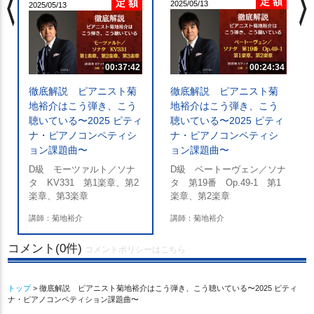
chevron_left
chevron_righ
定 額
定 額
2025/05/13
2025/05/13
00:37:42
00:24:34
徹底解説 ピアニスト菊
徹底解説 ピアニスト菊
ン
地裕介はこう弾き、こう
地裕介はこう弾き、こう
3
聴いている〜2025 ピティ
聴いている〜2025 ピティ
ナ・ピアノコンペティシ
ナ・ピアノコンペティシ
ョン課題曲〜
ョン課題曲〜
D級 モーツァルト／ソナ
D級 ベートーヴェン／ソナ
タ KV331 第1楽章、第2
タ 第19番 Op.49-1 第1
楽章、第3楽章
楽章、第2楽章
講師：菊地裕介
講師：菊地裕介
コメント(0件)
コメントポリシーはこちら
トップ
> 徹底解説 ピアニスト菊地裕介はこう弾き、こう聴いている〜2025 ピティ
ナ・ピアノコンペティション課題曲〜