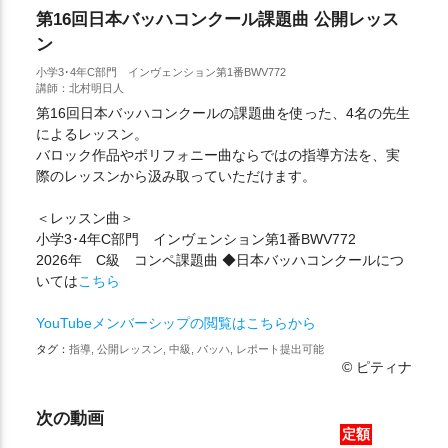
第16回日本バッハコンクール課題曲 公開レッス
ン
小学3･4年C部門 インヴェンション第1番BWV772
講師：北村明日人
第16回日本バッハコンクールの課題曲を使った、4名の先生
によるレッスン。
バロック作品やポリフォニー曲ならではの指導方法を、実
際のレッスンから汲み取っていただけます。
＜レッスン曲＞
小学3･4年C部門 インヴェンション第1番BWV772
2026年 C級 コンペ課題曲 ◆日本バッハコンクールにつ
いては
こちら
YouTubeメンバーシップの閲覧はこちらから
タグ：
指導, 公開レッスン, 中級, バッハ, レポート提出可能
© ピティナ
次の動画
定額