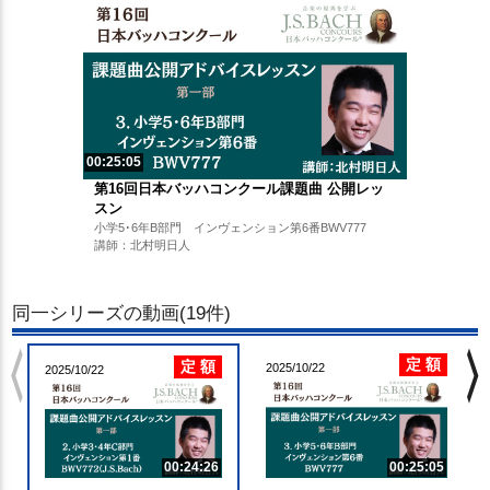
00:25:05
第16回日本バッハコンクール課題曲 公開レッ
スン
小学5･6年B部門 インヴェンション第6番BWV777
講師：北村明日人
同一シリーズの動画(19件)
chevron_left
chevron_righ
定 額
定 額
2025/10/22
2025/10/22
00:24:26
00:25:05