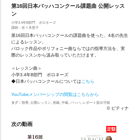
第16回日本バッハコンクール課題曲 公開レッス
ン
小学3.4年B部門 ポロネーズ
講師：佐々木恵子
第16回日本バッハコンクールの課題曲を使った、4名の先生
によるレッスン。
バロック作品やポリフォニー曲ならではの指導方法を、実
際のレッスンから汲み取っていただけます。
＜レッスン曲＞
小学3.4年B部門 ポロネーズ
◆日本バッハコンクールについては
こちら
YouTubeメンバーシップの閲覧はこちらから
タグ：
指導, 公開レッスン, 初級, 中級, バッハ, レポート提出可能
© ピティナ
次の動画
定額