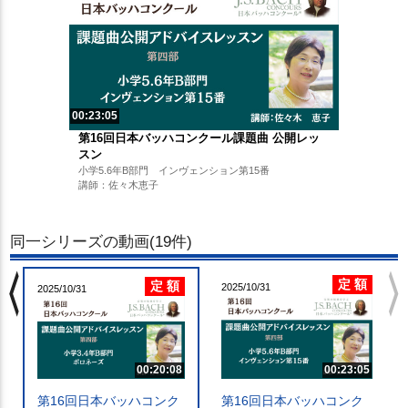
00:23:05
第16回日本バッハコンクール課題曲 公開レッ
スン
小学5.6年B部門 インヴェンション第15番
講師：佐々木恵子
同一シリーズの動画(19件)
chevron_left
chevron_righ
定 額
定 額
2025/10/31
2025/10/31
00:20:08
00:23:05
第16回日本バッハコンク
第16回日本バッハコンク