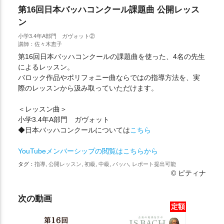
第16回日本バッハコンクール課題曲 公開レッス
ン
小学3.4年A部門 ガヴォット②
講師：佐々木恵子
第16回日本バッハコンクールの課題曲を使った、4名の先生
によるレッスン。
バロック作品やポリフォニー曲ならではの指導方法を、実
際のレッスンから汲み取っていただけます。
＜レッスン曲＞
小学3.4年A部門 ガヴォット
◆日本バッハコンクールについては
こちら
YouTubeメンバーシップの閲覧はこちらから
タグ：
指導, 公開レッスン, 初級, 中級, バッハ, レポート提出可能
© ピティナ
次の動画
定額