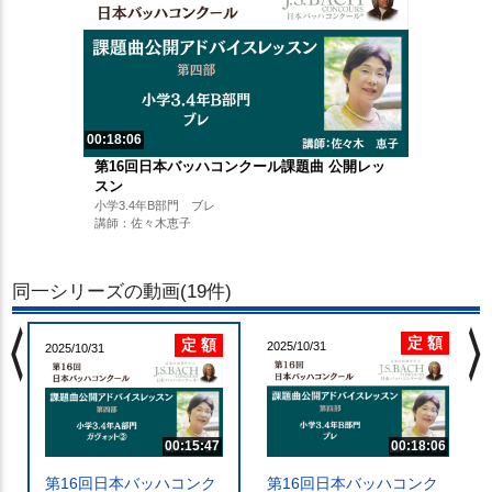
00:18:06
第16回日本バッハコンクール課題曲 公開レッ
スン
小学3.4年B部門 ブレ
講師：佐々木恵子
同一シリーズの動画(19件)
chevron_left
chevron_righ
定 額
定 額
2025/10/31
2025/10/31
00:15:47
00:18:06
第16回日本バッハコンク
第16回日本バッハコンク