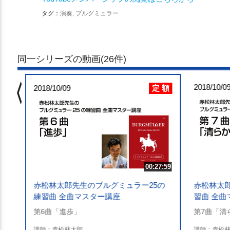
タグ：
演奏, ブルグミュラー
同一シリーズの動画(26件)
chevron_left
 額
2018/10/0
定 額
4:37
2018/10/09
の練
00:27:59
赤松林太郎先生のブルグミュラー25の
赤松林太
練習曲 全曲マスター講座
習曲 全曲
第6曲「進歩」
第7曲「清
講師：赤松林太郎
講師：赤松