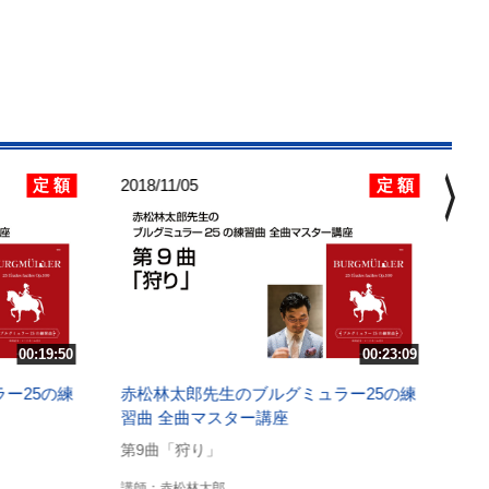
chevron_right
定 額
定 額
2018/11/05
201
赤
習
第
講
00:19:50
00:23:09
ー25の練
赤松林太郎先生のブルグミュラー25の練
習曲 全曲マスター講座
第9曲「狩り」
講師：赤松林太郎