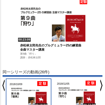
定額
00:23:09
赤松林太郎先生のブルグミュラー25の練習曲
全曲マスター講座
第9曲「狩り」
講師：赤松林太郎
同一シリーズの動画(26件)
chevron_left
chevron_righ
定 額
定 額
2018/11/05
2018/10/09
00:19:50
00:23:09