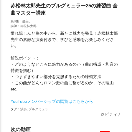
赤松林太郎先生のブルグミュラー25の練習曲 全
曲マスター講座
第8曲「優美」
講師：赤松林太郎
慣れ親しんだ曲の中から、新たに魅力を発見！赤松林太郎
先生の素敵な演奏付きで、学びと感動をお楽しみくださ
い。
解説ポイント：
・どのようなところに魅力があるのか（曲の構成・和音の
特徴を掴む）
・つまずきやすい部分を克服するための練習方法
・この曲がどんなロマン派の曲に繋がるのか、その理由
etc..
YouTubeメンバーシップの閲覧はこちらから
タグ：
演奏, ブルグミュラー
© ピティナ
次の動画