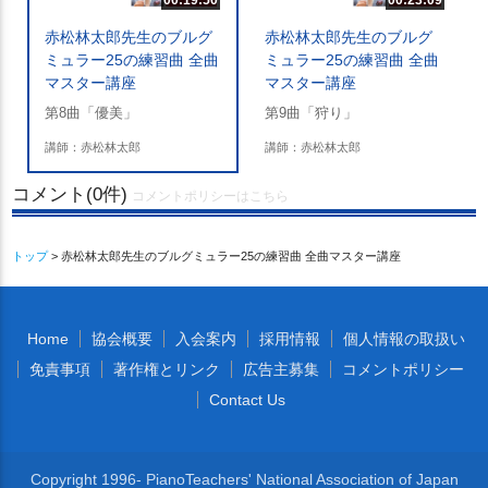
赤松林太郎先生のブルグ
赤松林太郎先生のブルグ
ミュラー25の練習曲 全曲
ミュラー25の練習曲 全曲
マスター講座
マスター講座
第8曲「優美」
第9曲「狩り」
講師：赤松林太郎
講師：赤松林太郎
コメント(0件)
コメントポリシーはこちら
トップ
> 赤松林太郎先生のブルグミュラー25の練習曲 全曲マスター講座
Home
協会概要
入会案内
採用情報
個人情報の取扱い
免責事項
著作権とリンク
広告主募集
コメントポリシー
Contact Us
Copyright 1996- PianoTeachers' National Association of Japan