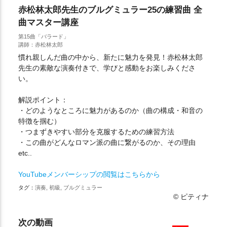
赤松林太郎先生のブルグミュラー25の練習曲 全
曲マスター講座
第15曲「バラード」
講師：赤松林太郎
慣れ親しんだ曲の中から、新たに魅力を発見！赤松林太郎
先生の素敵な演奏付きで、学びと感動をお楽しみくださ
い。
解説ポイント：
・どのようなところに魅力があるのか（曲の構成・和音の
特徴を掴む）
・つまずきやすい部分を克服するための練習方法
・この曲がどんなロマン派の曲に繋がるのか、その理由
etc..
YouTubeメンバーシップの閲覧はこちらから
タグ：
演奏, 初級, ブルグミュラー
© ピティナ
次の動画