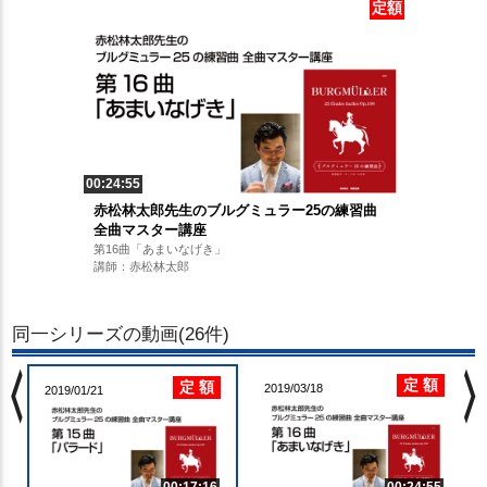
定額
00:24:55
赤松林太郎先生のブルグミュラー25の練習曲
全曲マスター講座
第16曲「あまいなげき」
講師：赤松林太郎
同一シリーズの動画(26件)
chevron_left
chevron_righ
定 額
定 額
2019/03/18
2019/01/21
00:17:16
00:24:55