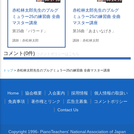
赤松林太郎先生のブルグ
赤松林太郎先生のブルグ
ミュラー25の練習曲 全曲
ミュラー25の練習曲 全曲
マスター講座
マスター講座
第15曲「バラード」
第16曲「あまいなげき」
講師：赤松林太郎
講師：赤松林太郎
コメント(0件)
コメントポリシーはこちら
トップ
> 赤松林太郎先生のブルグミュラー25の練習曲 全曲マスター講座
Home
協会概要
入会案内
採用情報
個人情報の取扱い
免責事項
著作権とリンク
広告主募集
コメントポリシー
Contact Us
Copyright 1996- PianoTeachers' National Association of Japan