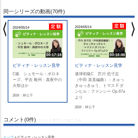
同一シリーズの動画(70件)
chevron_left
chevron_righ
定 額
定 額
2024/05/14
2024/05/14
00:17:18
00:16:46
ピティナ・レッスン見学
ピティナ・レッスン見学
C級 シュモール：ポロネ
連弾初級C 芥川 也寸志
ーズ、平吉 毅州：真夜中の
（中田 喜直編曲）：きゅっ
火祭ほか
きゅっきゅう、トマス.F.ダ
ンヒル：ファンシー Op.87a
講師：林公子
より
講師：林公子
コメント(0件)
コメントポリシーはこちら
トップ
> ピティナ・レッスン見学