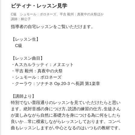
ピティナ・レッスン見学
C級 シュモール：ポロネーズ、平吉 毅州：真夜中の火祭ほか
講師：林公子
指導者の自宅レッスンをご覧いただけます。
【レッスン生】
C級
【レッスン曲目】
・A.スカルラッティ：メヌエット
・平吉 毅州：真夜中の火祭
・シュモール：ポロネーズ
・クーラウ：ソナチネ Op.20-3 ヘ長調 第1楽章
【講師より】
特別でない普段通りのレッスンを見ていただけたらと思い
ます。絶対音感の身につけ方､読譜の練習の仕方､生徒さん
が楽しみながら自然に基礎力を身につける為に何をしたら
良いか…常に模索しながらレッスンしております。コンペ
曲もレッスンしますが､中心となるのはいつもの教材です。