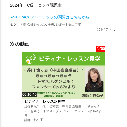
2024年 C級 コンペ課題曲
YouTubeメンバーシップの閲覧はこちらから
タグ：
指導, 公開レッスン, 中級, レポート提出可能
© ピティナ
次の動画
定額
00:16:46
ピティナ・レッスン見学
連弾初級C 芥川 也寸志（中田 喜直編曲）：きゅっき
ゅっきゅう、トマス.F.ダンヒル：ファンシー Op.87aよ
り
講師：林公子