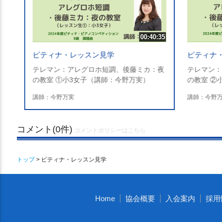
00:40:35
ピティナ・レッスン見学
ピティナ
テレマン：アレグロホ短調、後藤ミカ：夜
テレマン：
の教室 ①小3女子（講師：今野万実）
の教室 ②
講師：今野万実
講師：今野
コメント(0件)
コメントポリシーはこちら
トップ
> ピティナ・レッスン見学
Home
協会概要
入会案内
採用