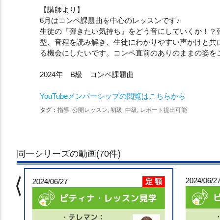
【講師より】
6月はコンペ課題曲を中心のレッスンです♪
生徒の『弾きたい気持ち』をどう音にしていくか！？
型、音程を読み解き、生徒にわかりやすい声かけと共
る機会にしたいです。コンペ直前のありのままの姿を
2024年 B級 コンペ課題曲
YouTubeメンバーシップの閲覧はこちらから
タグ：
指導, 公開レッスン, 初級, 中級, レポート提出可能
同一シリーズの動画(70件)
chevron_left
 額
2024/06/2
定 額
6:33
2024/06/27
部賢