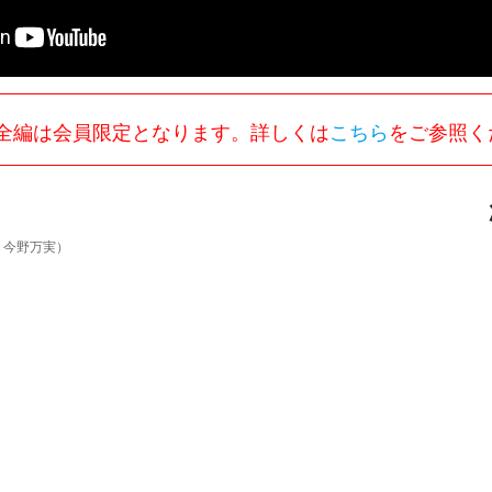
全編は会員限定となります。詳しくは
こちら
をご参照く
：今野万実）