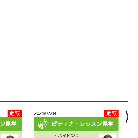
chevron_right
定 額
定 額
2024/07/04
202
ピ
B級