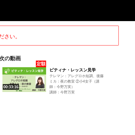
ださい。
次の動画
定額
ピティナ・レッスン見学
テレマン：アレグロホ短調、後藤
ミカ：夜の教室 ②小4女子（講
00:33:16
師：今野万実）
講師：今野万実