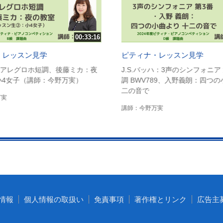
00:33:16
・レッスン見学
ピティナ・レッスン見学
アレグロホ短調、後藤ミカ：夜
J.S.バッハ：3声のシンフォニア
小4女子（講師：今野万実）
調 BWV789、入野義朗：四つの
二の音で
万実
講師：今野万実
情報
個人情報の取扱い
免責事項
著作権とリンク
広告主