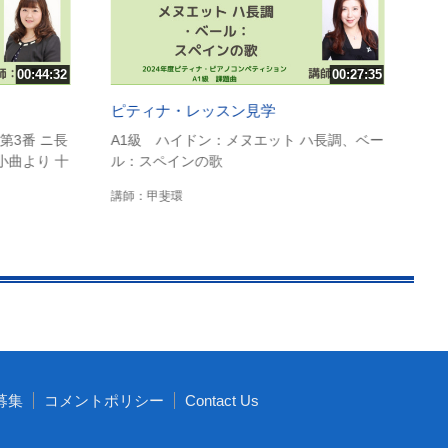
章、
講
00:44:32
00:27:35
ピティナ・レッスン見学
 第3番 ニ長
A1級 ハイドン：メヌエット ハ長調、ベー
小曲より 十
ル：スペインの歌
講師：甲斐環
募集
コメントポリシー
Contact Us