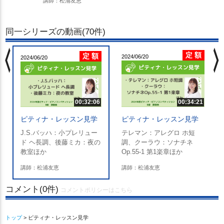
講師：松浦友恵
同一シリーズの動画(70件)
chevron_left
chevron_righ
定 額
定 額
2024/06/20
2024/06/20
00:32:06
00:34:21
ピティナ・レッスン見学
ピティナ・レッスン見学
J.S.バッハ：小プレリュー
テレマン：アレグロ ホ短
ド ヘ長調、後藤ミカ：夜の
調、クーラウ：ソナチネ
教室ほか
Op.55-1 第1楽章ほか
講師：松浦友恵
講師：松浦友恵
コメント(0件)
コメントポリシーはこちら
トップ
> ピティナ・レッスン見学