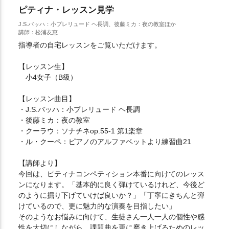
ピティナ・レッスン見学
J.S.バッハ：小プレリュード ヘ長調、後藤ミカ：夜の教室ほか
講師：松浦友恵
指導者の自宅レッスンをご覧いただけます。
【レッスン生】
小4女子（B級）
【レッスン曲目】
・J.S.バッハ：小プレリュード ヘ長調
・後藤ミカ：夜の教室
・クーラウ：ソナチネop.55-1 第1楽章
・ル・クーペ：ピアノのアルファベットより練習曲21
【講師より】
今回は、ピティナコンペティション本番に向けてのレッス
ンになります。「基本的に良く弾けているけれど、今後ど
のように掘り下げていけば良いか？」「丁寧にきちんと弾
けているので、更に魅力的な演奏を目指したい」
そのようなお悩みに向けて、生徒さん一人一人の個性や感
性を大切にしながら、課題曲を更に磨き上げるためのレッ