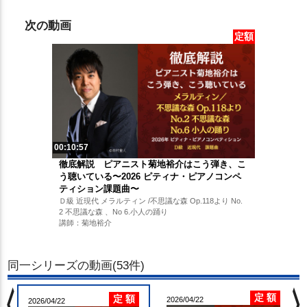
次の動画
定額
00:10:57
徹底解説 ピアニスト菊地裕介はこう弾き、こ
う聴いている〜2026 ピティナ・ピアノコンペ
ティション課題曲〜
Ｄ級 近現代 メラルティン /不思議な森 Op.118より No.
2 不思議な森 、No 6.小人の踊り
講師：菊地裕介
同一シリーズの動画(53件)
chevron_left
chevron_righ
定 額
定 額
2026/04/22
2026/04/22