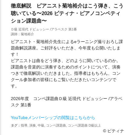
徹底解説 ピアニスト菊地裕介はこう弾き、こう
聴いている〜2026 ピティナ・ピアノコンペティ
ション課題曲〜
Ｄ級 近現代 ドビュッシー /アラベスク 第1番
講師：菊地裕介
ピアニスト・菊地裕介先生によるeラーニング撮りおろし課
題曲解説講座。ご好評をいただき、今年度も公開いたしま
す！
ピアニストは曲をどう弾き、どのように聞いているのか。
課題曲を音楽的に演奏するためのポイントについて、演奏
つきで徹底解説いただきました。指導者はもちろん、コン
クール参加者の皆様にもご覧いただきたいコンテンツで
す。
2026年度 コンペ課題曲Ｄ級 近現代 ドビュッシー /アラベ
スク 第1番
YouTubeメンバーシップの閲覧はこちらから
タグ：
指導, 演奏, 中級, コンペ課題曲, コンペ課題曲 D級以上
© ピティナ