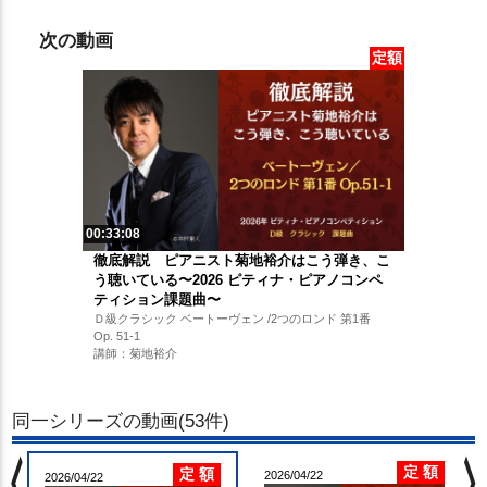
次の動画
定額
00:33:08
徹底解説 ピアニスト菊地裕介はこう弾き、こ
う聴いている〜2026 ピティナ・ピアノコンペ
ティション課題曲〜
Ｄ級クラシック ベートーヴェン /2つのロンド 第1番
Op. 51-1
講師：菊地裕介
同一シリーズの動画(53件)
chevron_left
chevron_righ
定 額
定 額
2026/04/22
2026/04/22