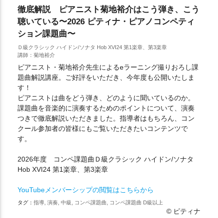
徹底解説 ピアニスト菊地裕介はこう弾き、こう
聴いている〜2026 ピティナ・ピアノコンペティ
ション課題曲〜
Ｄ級クラシック ハイドン/ソナタ Hob XVI24 第1楽章、第3楽章
講師：菊地裕介
ピアニスト・菊地裕介先生によるeラーニング撮りおろし課
題曲解説講座。ご好評をいただき、今年度も公開いたしま
す！
ピアニストは曲をどう弾き、どのように聞いているのか。
課題曲を音楽的に演奏するためのポイントについて、演奏
つきで徹底解説いただきました。指導者はもちろん、コン
クール参加者の皆様にもご覧いただきたいコンテンツで
す。
2026年度 コンペ課題曲Ｄ級クラシック ハイドン/ソナタ
Hob XVI24 第1楽章、第3楽章
YouTubeメンバーシップの閲覧はこちらから
タグ：
指導, 演奏, 中級, コンペ課題曲, コンペ課題曲 D級以上
© ピティナ