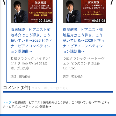
00:21:01
00:33:08
徹底解説 ピアニスト菊
徹底解説 ピアニスト菊
地裕介はこう弾き、こう
地裕介はこう弾き、こう
聴いている〜2026 ピティ
聴いている〜2026 ピティ
ナ・ピアノコンペティシ
ナ・ピアノコンペティシ
ョン課題曲〜
ョン課題曲〜
Ｄ級クラシック ハイドン/
Ｄ級クラシック ベートーヴ
ソナタ Hob XVI24 第1楽
ェン /2つのロンド 第1番
章、第3楽章
Op. 51-1
講師：菊地裕介
講師：菊地裕介
コメント(0件)
コメントポリシーはこちら
トップ
> 徹底解説 ピアニスト菊地裕介はこう弾き、こう聴いている〜2026 ピティ
ナ・ピアノコンペティション課題曲〜