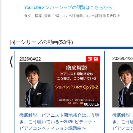
YouTubeメンバーシップの閲覧はこちらから
タグ：
指導, 演奏, 中級, コンペ課題曲, コンペ課題曲 D級以上
同一シリーズの動画(53件)
chevron_left
 額
2026/04/2
定 額
9:16
2026/04/22
う弾
・
.1
00:08:16
徹底解説 ピアニスト菊地裕介はこう弾
徹底解説
き、こう聴いている〜2026 ピティナ・
き、こう聴
ピアノコンペティション課題曲〜
ピアノコ