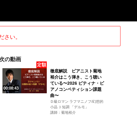
ださい。
次の動画
定額
徹底解説 ピアニスト菊地
裕介はこう弾き、こう聴い
ている〜2026 ピティナ・ピ
00:08:43
アノコンペティション課題
曲〜
Ｄ級ロマン ラフマニノフ/幻想的
小品 ト短調 「デルモ」
講師：菊地裕介