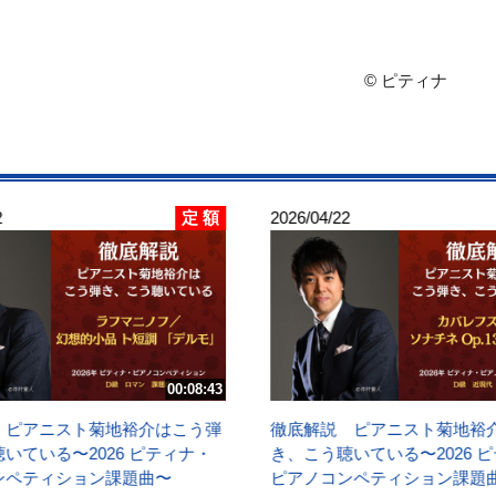
© ピティナ
定 額
2
2026/04/22
00:08:43
 ピアニスト菊地裕介はこう弾
徹底解説 ピアニスト菊地裕
いている〜2026 ピティナ・
き、こう聴いている〜2026 
ンペティション課題曲〜
ピアノコンペティション課題