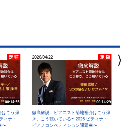
chevron_right
定 額
定 額
2026/04/22
202
徹
き
ピ
Ｅ
講
00:14:55
00:14:29
介はこう弾
徹底解説 ピアニスト菊地裕介はこう弾
ピティナ・
き、こう聴いている〜2026 ピティナ・
曲〜
ピアノコンペティション課題曲〜