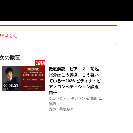
ださい。
次の動画
定額
徹底解説 ピアニスト菊地
裕介はこう弾き、こう聴い
ている〜2026 ピティナ・ピ
00:08:51
アノコンペティション課題
曲〜
Ｄ級バロック テレマン /幻想曲 ニ
短調
講師：菊地裕介