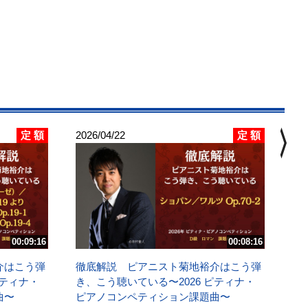
chevron_right
定 額
定 額
2026/04/22
202
徹
き
ピ
Ｄ
調
00:09:16
00:08:16
講
介はこう弾
徹底解説 ピアニスト菊地裕介はこう弾
ピティナ・
き、こう聴いている〜2026 ピティナ・
曲〜
ピアノコンペティション課題曲〜