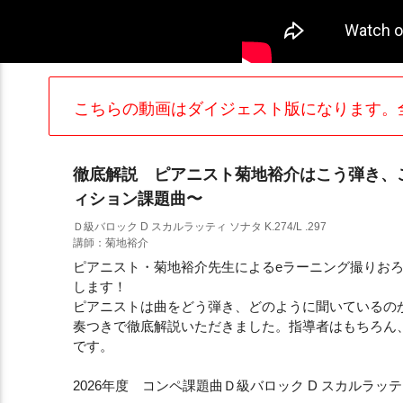
こちらの動画はダイジェスト版になります。
徹底解説 ピアニスト菊地裕介はこう弾き、こ
ィション課題曲〜
Ｄ級バロック D スカルラッティ ソナタ K.274/L .297
講師：菊地裕介
ピアニスト・菊地裕介先生によるeラーニング撮りお
します！
ピアニストは曲をどう弾き、どのように聞いているの
奏つきで徹底解説いただきました。指導者はもちろん
です。
2026年度 コンペ課題曲Ｄ級バロック D スカルラッティ ソナ