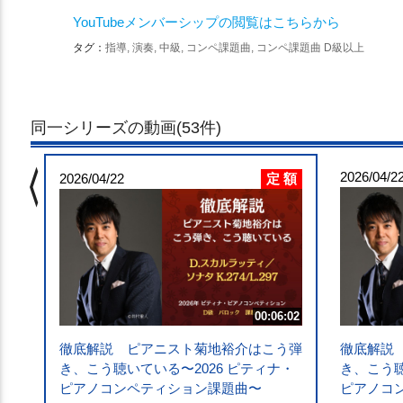
YouTubeメンバーシップの閲覧はこちらから
タグ：
指導, 演奏, 中級, コンペ課題曲, コンペ課題曲 D級以上
同一シリーズの動画(53件)
chevron_left
 額
2026/04/2
定 額
5:02
2026/04/22
う弾
・
K
00:06:02
徹底解説 ピアニスト菊地裕介はこう弾
徹底解説
き、こう聴いている〜2026 ピティナ・
き、こう聴
ピアノコンペティション課題曲〜
ピアノコ