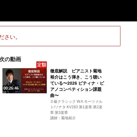
ださい。
次の動画
定額
徹底解説 ピアニスト菊地
裕介はこう弾き、こう聴い
ている〜2026 ピティナ・ピ
00:26:46
アノコンペティション課題
曲〜
Ｄ級クラシック W.A.モーツァル
ト/ソナタ KV283 第1楽章.第2楽
章.第3楽章
講師：菊地裕介