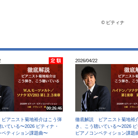
© ピティナ
定 額
2
2026/04/22
00:26:46
 ピアニスト菊地裕介はこう弾
徹底解説 ピアニスト菊地裕
いている〜2026 ピティナ・
き、こう聴いている〜2026 
ンペティション課題曲〜
ピアノコンペティション課題