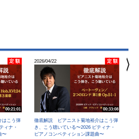
chevron_right
定 額
定 額
2026/04/22
202
徹
き
ピ
Ｄ
.9/
00:21:01
00:33:08
講
介はこう弾
徹底解説 ピアニスト菊地裕介はこう弾
ピティナ・
き、こう聴いている〜2026 ピティナ・
曲〜
ピアノコンペティション課題曲〜