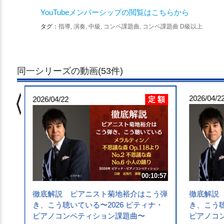
YouTubeメンバーシップの閲覧はこちらから
タグ：
指導, 演奏, 中級, コンペ課題曲, コンペ課題曲 D級以上
同一シリーズの動画(53件)
chevron_left
 額
2026/04/2
定 額
4:32
2026/04/22
う弾
・
第1
00:10:57
徹底解説 ピアニスト菊地裕介はこう弾
徹底解説
き、こう聴いている〜2026 ピティナ・
き、こう聴
ピアノコンペティション課題曲〜
ピアノコ