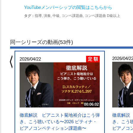
YouTubeメンバーシップの閲覧はこちらから
タグ：
指導, 演奏, 中級, コンペ課題曲, コンペ課題曲 D級以上
同一シリーズの動画(53件)
chevron_left
 額
2026/04/2
定 額
5:02
2026/04/22
う弾
・
K
00:06:02
徹底解説 ピアニスト菊地裕介はこう弾
徹底解説
き、こう聴いている〜2026 ピティナ・
き、こう聴
ピアノコンペティション課題曲〜
ピアノコ