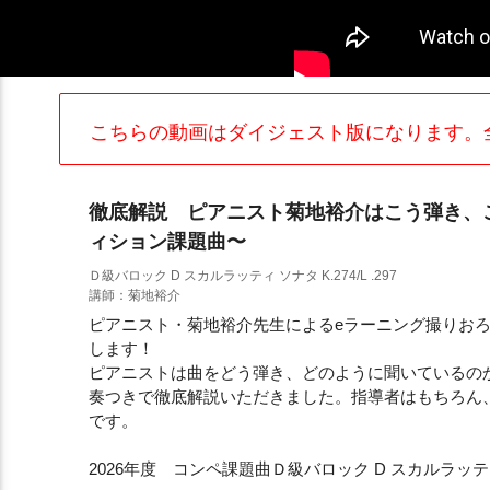
こちらの動画はダイジェスト版になります。
徹底解説 ピアニスト菊地裕介はこう弾き、こ
ィション課題曲〜
Ｄ級バロック D スカルラッティ ソナタ K.274/L .297
講師：菊地裕介
ピアニスト・菊地裕介先生によるeラーニング撮りお
します！
ピアニストは曲をどう弾き、どのように聞いているの
奏つきで徹底解説いただきました。指導者はもちろん
です。
2026年度 コンペ課題曲Ｄ級バロック D スカルラッティ ソナ