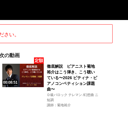
ださい。
次の動画
定額
徹底解説 ピアニスト菊地
裕介はこう弾き、こう聴い
ている〜2026 ピティナ・ピ
00:08:51
アノコンペティション課題
曲〜
Ｄ級バロック テレマン /幻想曲 ニ
短調
講師：菊地裕介