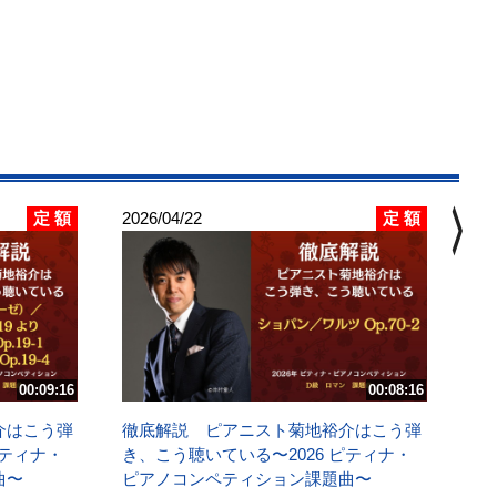
chevron_right
定 額
定 額
2026/04/22
202
徹
き
ピ
Ｄ
調
00:09:16
00:08:16
講
介はこう弾
徹底解説 ピアニスト菊地裕介はこう弾
ピティナ・
き、こう聴いている〜2026 ピティナ・
曲〜
ピアノコンペティション課題曲〜