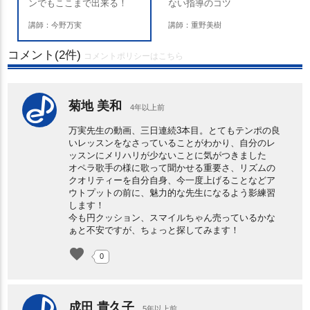
ンでもここまで出来る！
ない指導のコツ
講師：今野万実
講師：重野美樹
コメント(2件)
コメントポリシーはこちら
菊地 美和
4年以上前
万実先生の動画、三日連続3本目。とてもテンポの良
いレッスンをなさっていることがわかり、自分のレ
ッスンにメリハリが少ないことに気がつきました
オペラ歌手の様に歌って聞かせる重要さ、リズムの
クオリティーを自分自身、今一度上げることなどア
ウトプットの前に、魅力的な先生になるよう影練習
します！
今も円クッション、スマイルちゃん売っているかな
ぁと不安ですが、ちょっと探してみます！
favorite
0
成田 貴久子
5年以上前