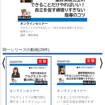
01:01:12
オンラインセミナー
できることだけやればいい！自立を促す頑張りすぎない
指導のコツ
講師：重野美樹
同一シリーズの動画(29件)
chevron_left
chevron_righ
定 額
定 額
2020/07/16
2020/07/09
01:02:32
01:01:12
オンラインセミナー
オンラインセミナー
ブルグミュラーが魅力的に
できることだけやればい
弾ける！オンラインレッス
い！自立を促す頑張りすぎ