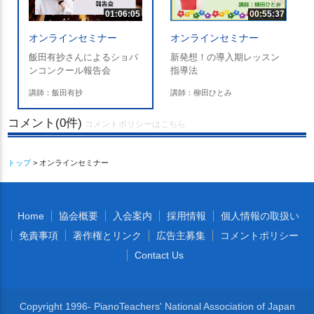
01:06:05
00:55:37
オンラインセミナー
オンラインセミナー
飯田有抄さんによるショパ
新発想！の導入期レッスン
ンコンクール報告会
指導法
講師：飯田有抄
講師：柳田ひとみ
コメント(0件)
コメントポリシーはこちら
トップ
> オンラインセミナー
Home
協会概要
入会案内
採用情報
個人情報の取扱い
免責事項
著作権とリンク
広告主募集
コメントポリシー
Contact Us
Copyright 1996- PianoTeachers' National Association of Japan