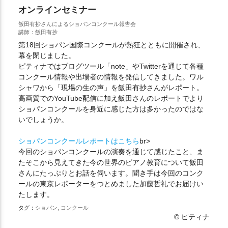
オンラインセミナー
飯田有抄さんによるショパンコンクール報告会
講師：飯田有抄
第18回ショパン国際コンクールが熱狂とともに開催され、
幕を閉じました。
ピティナではブログツール「note」やTwitterを通じて各種
コンクール情報や出場者の情報を発信してきました。ワル
シャワから「現場の生の声」を飯田有抄さんがレポート。
高画質でのYouTube配信に加え飯田さんのレポートでより
ショパンコンクールを身近に感じた方は多かったのではな
いでしょうか。
ショパンコンクールレポートはこちら
br>
今回のショパンコンクールの演奏を通じて感じたこと、ま
たそこから見えてきた今の世界のピアノ教育について飯田
さんにたっぷりとお話を伺います。聞き手は今回のコンク
ールの東京レポーターをつとめました加藤哲礼でお届けい
たします。
タグ：
ショパン, コンクール
© ピティナ