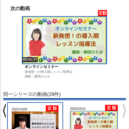
次の動画
定額
00:55:37
オンラインセミナー
新発想！の導入期レッスン指導法
講師：柳田ひとみ
同一シリーズの動画(29件)
chevron_left
chevron_righ
定 額
定 額
2023/10/12
2021/12/02