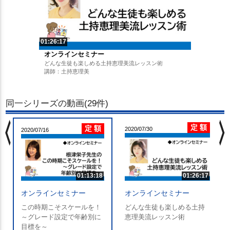
01:26:17
オンラインセミナー
どんな生徒も楽しめる土持恵理美流レッスン術
講師：土持恵理美
同一シリーズの動画(29件)
chevron_left
chevron_righ
定 額
定 額
2020/07/30
2020/07/16
01:13:18
01:26:17
オンラインセミナー
オンラインセミナー
この時期こそスケールを！
どんな生徒も楽しめる土持
～グレード設定で年齢別に
恵理美流レッスン術
目標を～